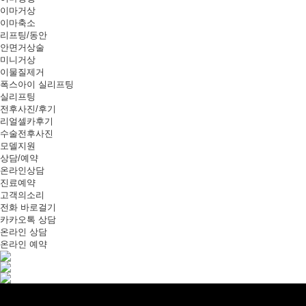
이마거상
이마축소
리프팅/동안
안면거상술
미니거상
이물질제거
폭스아이 실리프팅
실리프팅
전후사진/후기
리얼셀카후기
수술전후사진
모델지원
상담/예약
온라인상담
진료예약
고객의소리
전화 바로걸기
카카오톡 상담
온라인 상담
온라인 예약