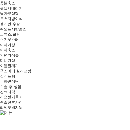
콧볼축소
콧날개내리기
남자코성형
루호지방이식
펠리컨 수술
쏙오프지방흡입
보톡스/필러
스킨부스터
이마거상
이마축소
안면거상술
미니거상
이물질제거
폭스아이 실리프팅
실리프팅
온라인상담
수술 후 상담
진료예약
리얼셀카후기
수술전후사진
리얼모델지원