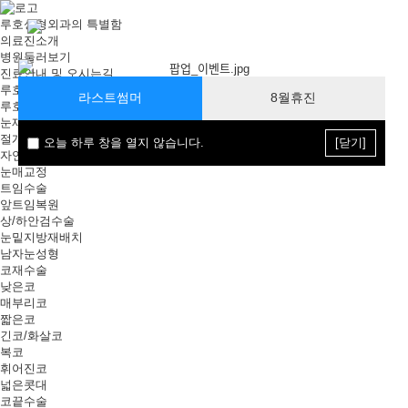
루호성형외과의 특별함
의료진소개
병원둘러보기
진료안내 및 오시는길
루호언론보도
라스트썸머
8월휴진
루호미디어
눈재수술
절개법
오늘 하루 창을 열지 않습니다.
[닫기]
자연유착법
눈매교정
트임수술
앞트임복원
상/하안검수술
눈밑지방재배치
남자눈성형
코재수술
낮은코
매부리코
짧은코
긴코/화살코
복코
휘어진코
넓은콧대
코끝수술