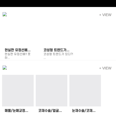
+ VIEW
현실판 유정선배...
코성형 트렌드가...
현실판 유정선배!! 못
코성형 트렌드가 있다?!
하...
...
2024.06.10
2024.05.24
+ VIEW
BEST
BEST
BEST
코 수술을 결심...
이제는 가품까지...
코 수술을 결심한 당신
이제는 가품까지?! 겨
을...
울...
2024.05.24
2024.05.24
매몰/눈매교정...
코재수술/얼굴...
눈재수술/코재...