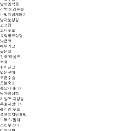
앞트임복원
상/하안검수술
눈밑지방재배치
남자눈성형
코성형
코재수술
유형별코성형
낮은코
매부리코
짧은코
긴코/화살코
복코
휘어진코
넓은콧대
코끝수술
콧볼축소
콧날개내리기
남자코성형
지방/쁘띠성형
루호지방이식
펠리컨 수술
쏙오프지방흡입
보톡스/필러
스킨부스터
이마성형